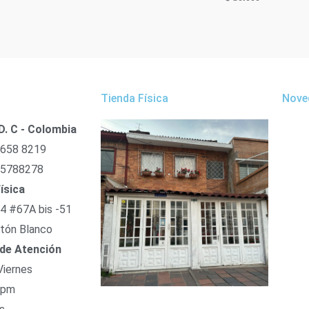
Tienda Física
Nove
D. C - Colombia
 658 8219
 5788278
ísica
54 #67A bis -51
tón Blanco
 de Atención
Viernes
 pm