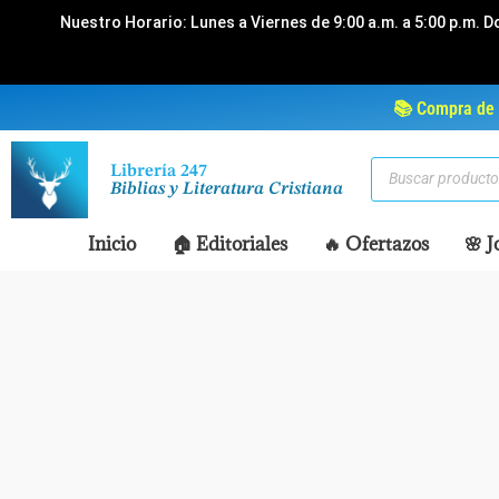
Ir
Nuestro Horario: Lunes a Viernes de 9:00 a.m. a 5:00 p.m. D
al
contenido
📚 Compra de 
Búsqueda
Librería 247
de
Biblias y Literatura Cristiana
productos
Inicio
🏠 Editoriales
🔥 Ofertazos
🌸 J