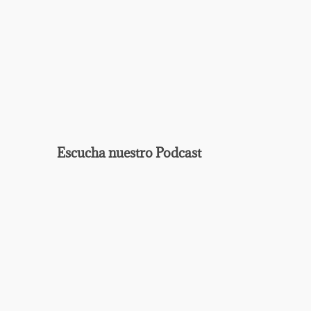
Escucha nuestro Podcast
EPISODIO
MOSTRAR
ANTERIOR
LA
Mostrar
LISTA
La
DE
Información
EPISODIOS
Del