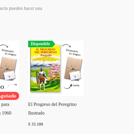
ducto pueden hacer una
Disponible
DO
gotado
 para
El Progreso del Peregrino
a 1960
Ilustrado
$
33.100