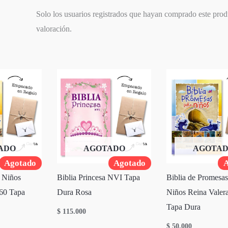
Solo los usuarios registrados que hayan comprado este pro
valoración.
ADO
AGOTADO
AGOTA
Agotado
Agotado
A
 Niños
Biblia Princesa NVI Tapa
Biblia de Promesas
60 Tapa
Dura Rosa
Niños Reina Valer
Tapa Dura
$
115.000
$
50.000