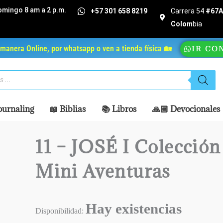
omingo 8 am a 2 p.m.
+57 301 658 8219
Carrera 54
#67A 
Colom
bia
manera Online, por whatsapp o ven a tienda física 🏡
IR CO
ournaling
📖 Biblias
📚 Libros
🙏🏼 Devocionales
11 – JOSÉ I Colección 
Mini Aventuras
Hay existencias
Disponibilidad: