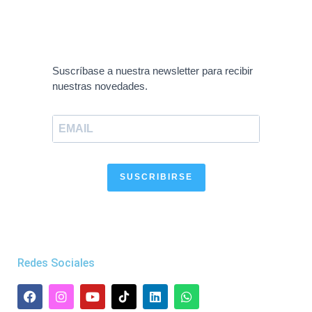
Suscríbase a nuestra newsletter para recibir
nuestras novedades.
SUSCRIBIRSE
Redes Sociales
F
I
Y
L
W
a
n
o
i
h