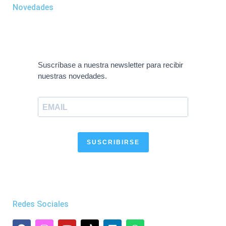
Novedades
Suscríbase a nuestra newsletter para recibir
nuestras novedades.
SUSCRIBIRSE
Redes Sociales
F
I
Y
L
W