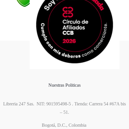
Formas de pago
Política de cookies
Nuestras Politicas
Libreria 247 Sas. NIT: 901595498-5 . Tienda: Carrera 54 #67A bis
– 51.
Bogotá, D.C., Colombia