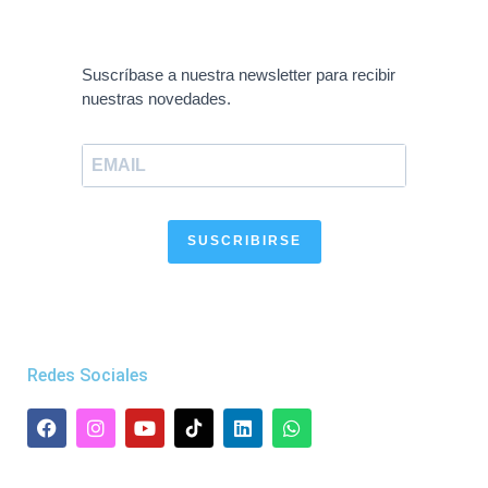
Suscríbase a nuestra newsletter para recibir
nuestras novedades.
SUSCRIBIRSE
Redes Sociales
F
I
Y
L
W
a
n
o
i
h
c
s
u
n
a
e
t
t
k
t