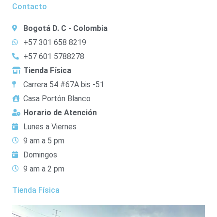
Contacto
Bogotá D. C - Colombia
+57 301 658 8219
+57 601 5788278
Tienda Física
Carrera 54 #67A bis -51
Casa Portón Blanco
Horario de Atención
Lunes a Viernes
9 am a 5 pm
Domingos
9 am a 2 pm
Tienda Física