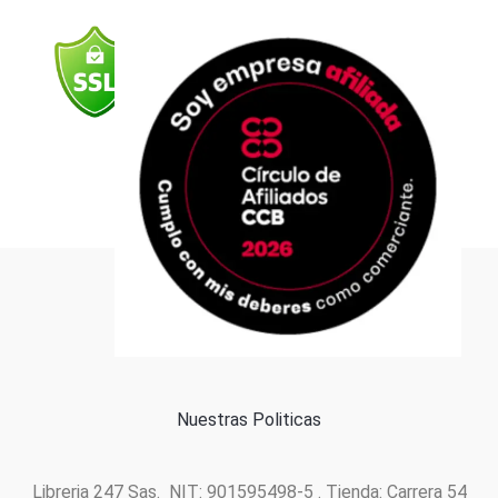
b
a
u
e
s
o
g
b
d
a
o
r
e
i
p
k
a
n
p
m
Formas de pago
Política de cookies
Nuestras Politicas
Libreria 247 Sas. NIT: 901595498-5 . Tienda: Carrera 54