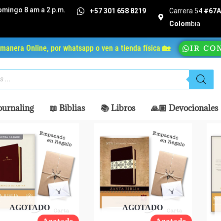
omingo 8 am a 2 p.m.
+57 301 658 8219
Carrera 54
#67A 
Colom
bia
manera Online, por whatsapp o ven a tienda física 🏡
IR CO
ournaling
📖 Biblias
📚 Libros
🙏🏼 Devocionales
AGOTADO
AGOTADO