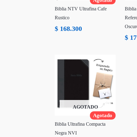
Agotado
Biblia NTV Ultrafina Cafe
Bibli
Rustico
Refer
Oscur
$
168.300
$
17
AGOTADO
Agotado
Biblia Ultrafina Compacta
Negra NVI