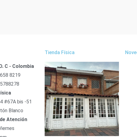
Tienda Física
Nove
D. C - Colombia
 658 8219
 5788278
ísica
54 #67A bis -51
tón Blanco
 de Atención
Viernes