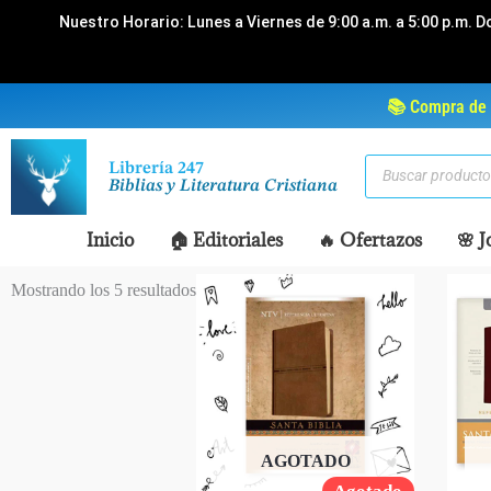
Ir
Nuestro Horario: Lunes a Viernes de 9:00 a.m. a 5:00 p.m. D
al
contenido
📚 Compra de 
Búsqueda
Librería 247
de
Biblias y Literatura Cristiana
productos
Inicio
🏠 Editoriales
🔥 Ofertazos
🌸 J
Mostrando los 5 resultados
AGOTADO