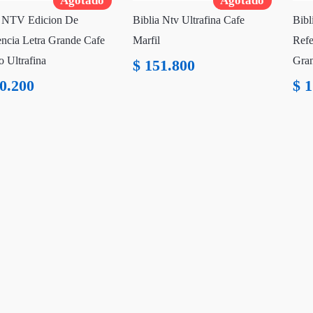
Agotado
Agotado
a NTV Edicion De
Biblia Ntv Ultrafina Cafe
Bibl
encia Letra Grande Cafe
Marfil
Refe
o Ultrafina
Gra
$
151.800
0.200
$
1