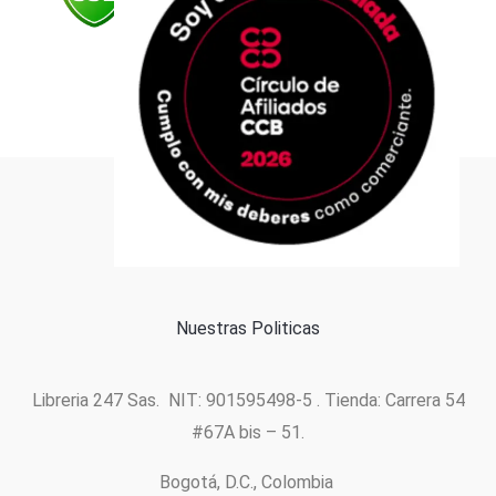
Formas de pago
Política de cookies
Nuestras Politicas
Libreria 247 Sas. NIT: 901595498-5 . Tienda: Carrera 54
#67A bis – 51.
Bogotá, D.C., Colombia