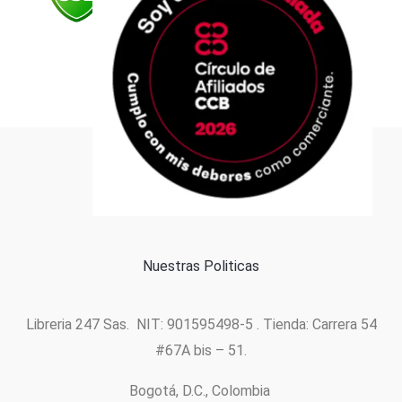
Formas de pago
Política de cookies
Nuestras Politicas
Libreria 247 Sas. NIT: 901595498-5 . Tienda: Carrera 54
#67A bis – 51.
Bogotá, D.C., Colombia