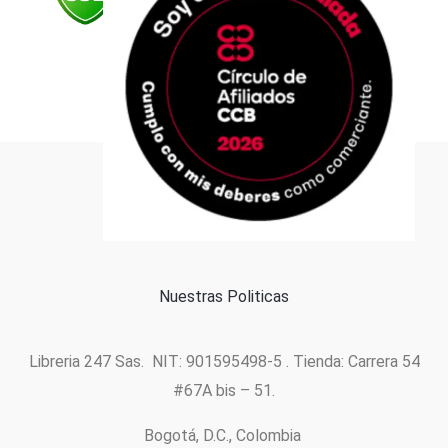
Formas de pago
Política de cookies
Nuestras Politicas
Libreria 247 Sas. NIT: 901595498-5 . Tienda: Carrera 54
#67A bis – 51.
Bogotá, D.C., Colombia