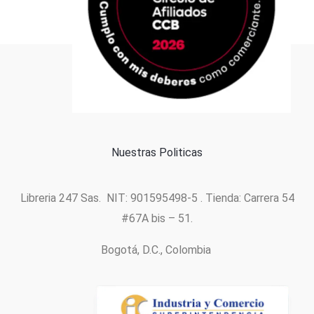
Formas de pago
Política de cookies
Nuestras Politicas
Libreria 247 Sas. NIT: 901595498-5 . Tienda: Carrera 54
#67A bis – 51.
Bogotá, D.C., Colombia