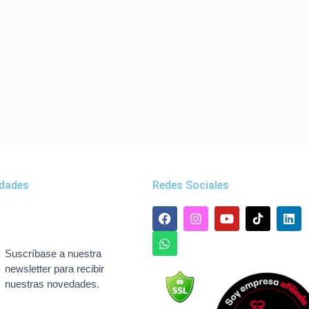
dades
Redes Sociales
F
W
I
Y
L
a
h
n
o
i
c
a
s
u
n
e
t
t
t
k
Suscríbase a nuestra
b
s
a
u
e
newsletter para recibir
o
a
g
b
d
nuestras novedades.
o
p
r
e
i
k
p
a
n