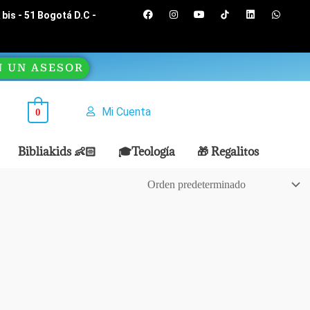
F
I
Y
L
W
bis - 51 Bogotá D.C -
a
n
o
i
h
c
s
u
n
a
e
t
t
k
t
b
a
u
e
s
o
g
b
d
a
N UN ASESOR
o
r
e
i
p
k
a
n
p
m
Mi Cuenta
0
Bibliakids 👶🏻
🎓Teología
🎁 Regalitos