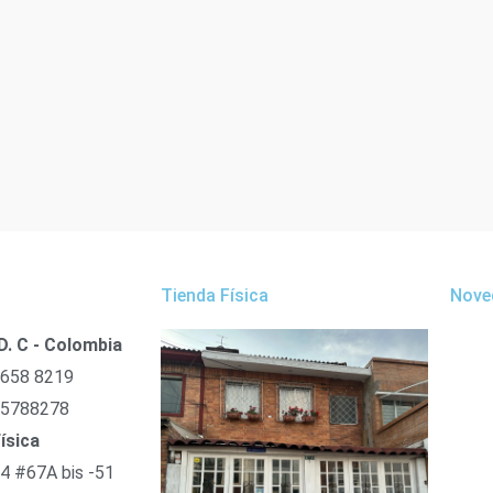
Tienda Física
Nove
D. C - Colombia
 658 8219
 5788278
ísica
54 #67A bis -51