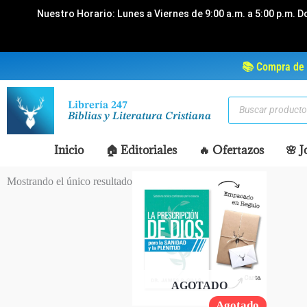
Ir
Nuestro Horario: Lunes a Viernes de 9:00 a.m. a 5:00 p.m. D
al
contenido
📚 Compra de 
Búsqueda
Librería 247
de
Biblias y Literatura Cristiana
productos
Inicio
🏠 Editoriales
🔥 Ofertazos
🌸 J
Mostrando el único resultado
AGOTADO
Agotado