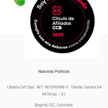
Formas de pago
Política de cookies
Nuestras Politicas
Libreria 247 Sas. NIT: 901595498-5 . Tienda: Carrera 54
#67A bis – 51.
Bogotá, D.C., Colombia