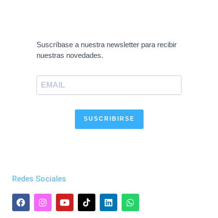
Suscríbase a nuestra newsletter para recibir
nuestras novedades.
SUSCRIBIRSE
Redes Sociales
F
I
Y
L
W
a
n
o
i
h
c
s
u
n
a