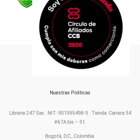
Formas de pago
Política de cookies
Nuestras Politicas
Libreria 247 Sas. NIT: 901595498-5 . Tienda: Carrera 54
#67A bis – 51.
Bogotá, D.C., Colombia