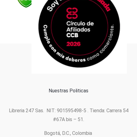
Formas de pago
Política de cookies
Nuestras Politicas
Libreria 247 Sas. NIT: 901595498-5 . Tienda: Carrera 54
#67A bis – 51.
Bogotá, D.C., Colombia