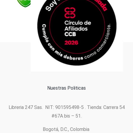
Formas de pago
Política de cookies
Nuestras Politicas
Libreria 247 Sas. NIT: 901595498-5 . Tienda: Carrera 54
#67A bis – 51.
Bogotá, D.C., Colombia