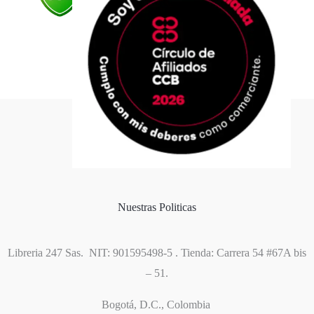
Formas de pago
Política de cookies
Nuestras Politicas
Libreria 247 Sas. NIT: 901595498-5 . Tienda: Carrera 54 #67A bis
– 51.
Bogotá, D.C., Colombia