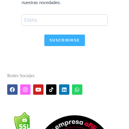
nuestras novedades.
SUSCRIBIRSE
Redes Sociales
F
I
Y
L
W
a
n
o
i
h
c
s
u
n
a
e
t
t
k
t
b
a
u
e
s
o
g
b
d
a
o
r
e
i
p
k
a
n
p
m