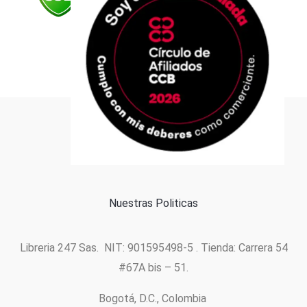
Formas de pago
Política de cookies
Nuestras Politicas
Libreria 247 Sas. NIT: 901595498-5 . Tienda: Carrera 54
#67A bis – 51.
Bogotá, D.C., Colombia