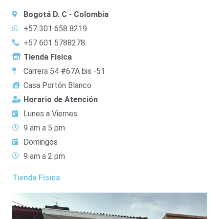
Bogotá D. C - Colombia
+57 301 658 8219
+57 601 5788278
Tienda Física
Carrera 54 #67A bis -51
Casa Portón Blanco
Horario de Atención
Lunes a Viernes
9 am a 5 pm
Domingos
9 am a 2 pm
Tienda Física