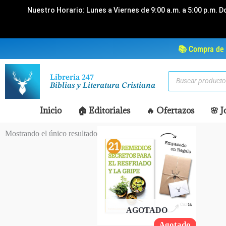
Ir
Nuestro Horario: Lunes a Viernes de 9:00 a.m. a 5:00 p.m. D
al
contenido
📚 Compra de 
Búsqueda
Librería 247
de
Biblias y Literatura Cristiana
productos
Inicio
🏠 Editoriales
🔥 Ofertazos
🌸 J
Mostrando el único resultado
AGOTADO
Agotado