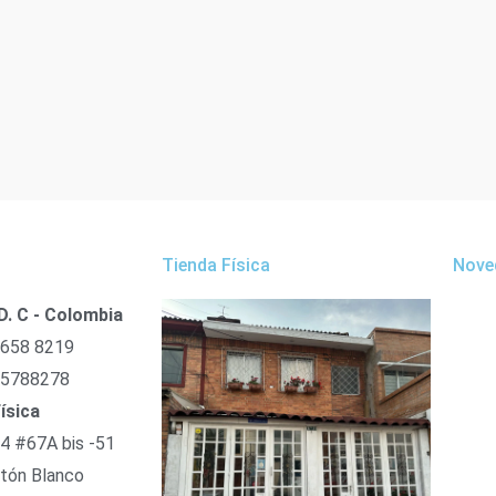
Tienda Física
Nove
D. C - Colombia
 658 8219
 5788278
ísica
54 #67A bis -51
tón Blanco