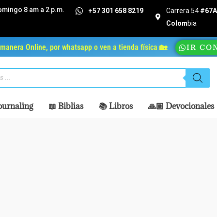
omingo 8 am a 2 p.m.
+57 301 658 8219
Carrera 54
#67A 
Colom
bia
manera Online, por whatsapp o ven a tienda física 🏡
IR CO
ournaling
📖 Biblias
📚 Libros
🙏🏼 Devocionales