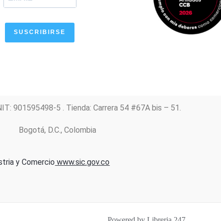
SUSCRIBIRSE
NIT: 901595498-5 . Tienda: Carrera 54 #67A bis – 51.
Bogotá, D.C., Colombia
stria y Comercio
www.sic.gov.co
Powered by Libreria 247