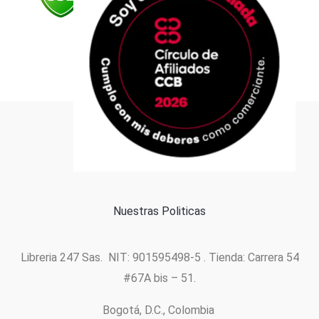
Formas de pago
Política de cookies
Nuestras Politicas
Libreria 247 Sas. NIT: 901595498-5 . Tienda: Carrera 54
#67A bis – 51.
Bogotá, D.C., Colombia