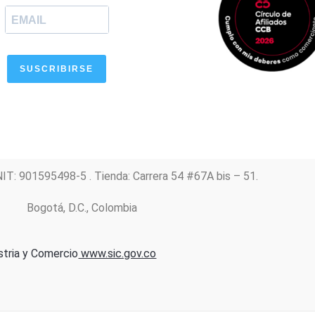
m
SUSCRIBIRSE
NIT: 901595498-5 . Tienda: Carrera 54 #67A bis – 51.
Bogotá, D.C., Colombia
stria y Comercio
www.sic.gov.co