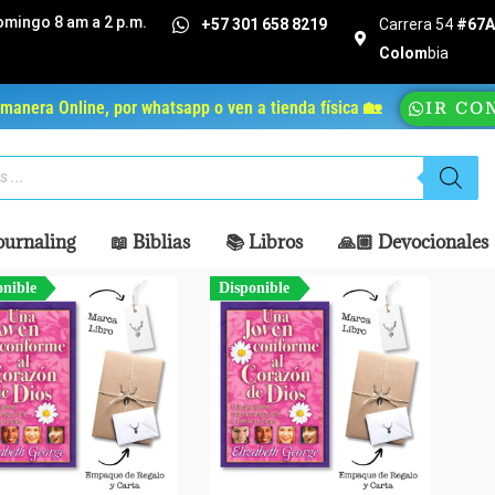
omingo 8 am a 2 p.m.
+57 301 658 8219
Carrera 54
#67A 
Colom
bia
manera Online, por whatsapp o ven a tienda física 🏡
IR CO
ournaling
📖 Biblias
📚 Libros
🙏🏼 Devocionales
onible
Disponible