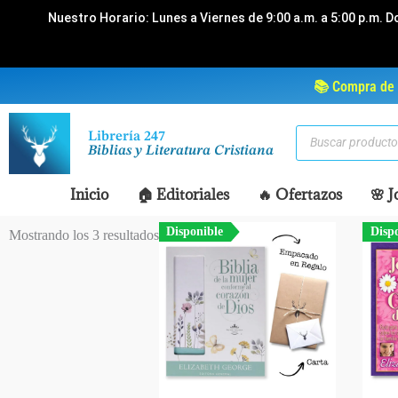
Ir
Nuestro Horario: Lunes a Viernes de 9:00 a.m. a 5:00 p.m. D
al
contenido
📚 Compra de 
Búsqueda
Librería 247
de
Biblias y Literatura Cristiana
productos
Inicio
🏠 Editoriales
🔥 Ofertazos
🌸 J
Disponible
Disp
Mostrando los 3 resultados