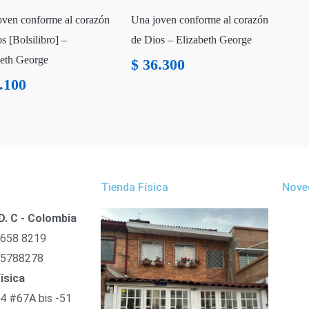
oven conforme al corazón
Una joven conforme al corazón
s [Bolsilibro] –
de Dios – Elizabeth George
beth George
$
36.300
.100
Tienda Física
Nove
D. C - Colombia
 658 8219
 5788278
ísica
54 #67A bis -51