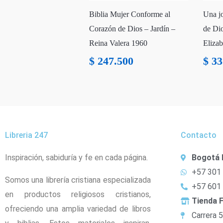
Biblia Mujer Conforme al
Una j
Corazón de Dios – Jardín –
de Dio
Reina Valera 1960
Eliza
$
247.500
$
33
Libreria 247
Contacto
Inspiración, sabiduría y fe en cada página.
Bogotá 
+57 301
Somos una librería cristiana especializada
+57 601
en productos religiosos cristianos,
Tienda F
ofreciendo una amplia variedad de libros
Carrera 