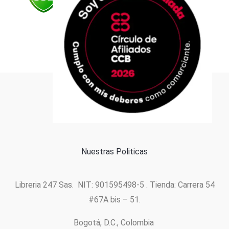
Formas de pago
Política de cookies
Nuestras Politicas
Libreria 247 Sas. NIT: 901595498-5 . Tienda: Carrera 54
#67A bis – 51.
Bogotá, D.C., Colombia