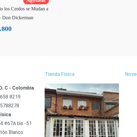
Agotado
o los Cerdos se Mudan a
– Don Dickerman
.800
Tienda Física
Nove
D. C - Colombia
 658 8219
 5788278
ísica
54 #67A bis -51
tón Blanco