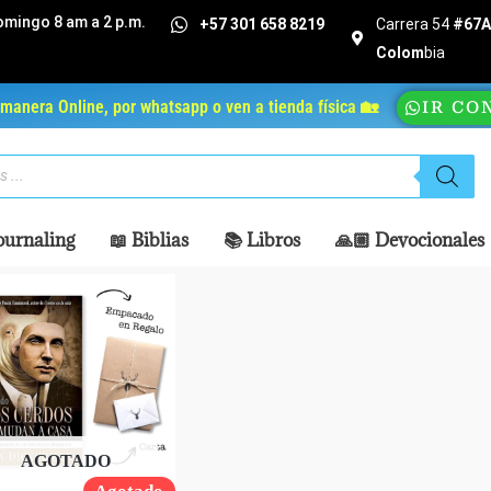
omingo 8 am a 2 p.m.
+57 301 658 8219
Carrera 54
#67A 
Colom
bia
manera Online, por whatsapp o ven a tienda física 🏡
IR CO
ournaling
📖 Biblias
📚 Libros
🙏🏼 Devocionales
AGOTADO