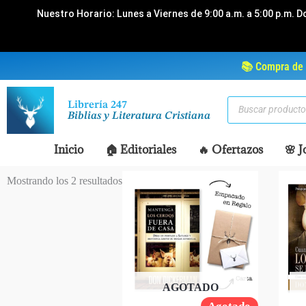
Ir
Nuestro Horario: Lunes a Viernes de 9:00 a.m. a 5:00 p.m. D
al
contenido
📚 Compra de 
Búsqueda
Librería 247
de
Biblias y Literatura Cristiana
productos
Inicio
🏠 Editoriales
🔥 Ofertazos
🌸 J
Mostrando los 2 resultados
AGOTADO