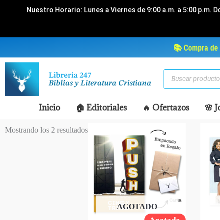
Ir
Nuestro Horario: Lunes a Viernes de 9:00 a.m. a 5:00 p.m. D
al
contenido
📚 Compra de 
Búsqueda
Librería 247
de
Biblias y Literatura Cristiana
productos
Inicio
🏠 Editoriales
🔥 Ofertazos
🌸 J
Mostrando los 2 resultados
AGOTADO