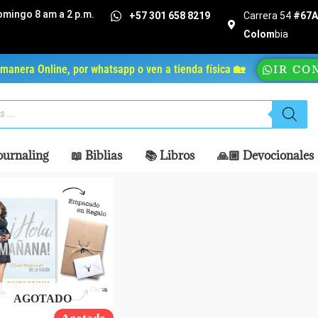
omingo 8 am a 2 p.m.
+57 301 658 8219
Carrera 54
#67A 
Colom
bia
manera Online, por whatsapp o ven a tienda física 🏡
IR CO
ournaling
📖 Biblias
📚 Libros
🙏🏼 Devocionales
AGOTADO