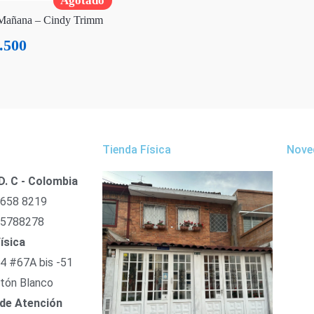
Agotado
Mañana – Cindy Trimm
.500
Tienda Física
Nove
D. C - Colombia
 658 8219
 5788278
ísica
54 #67A bis -51
tón Blanco
 de Atención