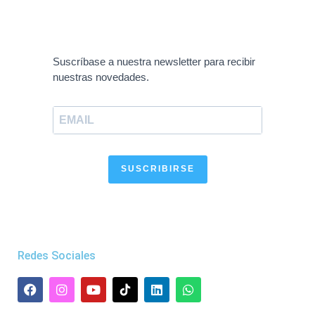
Suscríbase a nuestra newsletter para recibir
nuestras novedades.
SUSCRIBIRSE
Redes Sociales
F
I
Y
L
W
a
n
o
i
h
c
s
u
n
a