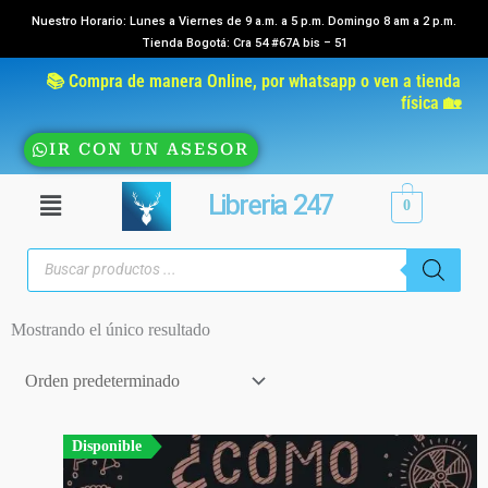
Ir
Nuestro Horario: Lunes a Viernes de 9 a.m. a 5 p.m. Domingo 8 am a 2 p.m.
Tienda Bogotá: Cra 54 #67A bis – 51
al
contenido
📚 Compra de manera Online, por whatsapp o ven a tienda
física 🏡
IR CON UN ASESOR
Menú
Libreria 247
0
Búsqueda
de
productos
Mostrando el único resultado
Disponible