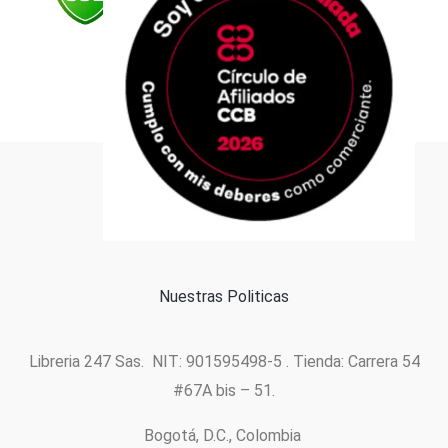
Formas de pago
Política de cookies
Nuestras Politicas
Libreria 247 Sas. NIT: 901595498-5 . Tienda: Carrera 54
#67A bis – 51.
Bogotá, D.C., Colombia