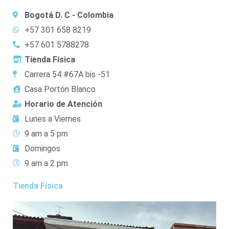
Bogotá D. C - Colombia
+57 301 658 8219
+57 601 5788278
Tienda Física
Carrera 54 #67A bis -51
Casa Portón Blanco
Horario de Atención
Lunes a Viernes
9 am a 5 pm
Domingos
9 am a 2 pm
Tienda Física