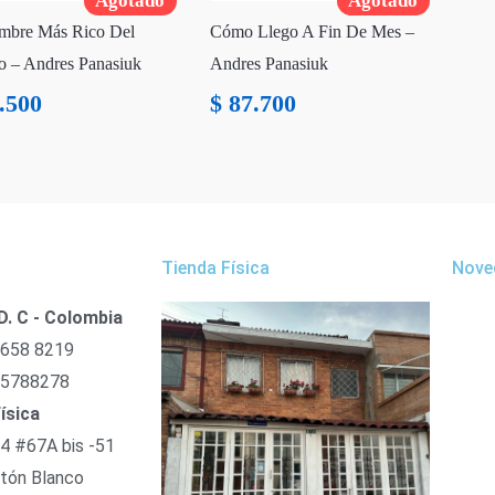
Agotado
Agotado
mbre Más Rico Del
Cómo Llego A Fin De Mes –
 – Andres Panasiuk
Andres Panasiuk
.500
$
87.700
Tienda Física
Nove
D. C - Colombia
 658 8219
 5788278
ísica
54 #67A bis -51
tón Blanco