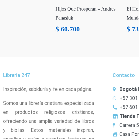
Hijos Que Prosperan – Andres
El Ho
Panasiuk
Mundo
$
60.700
$
73
Libreria 247
Contacto
Inspiración, sabiduría y fe en cada página.
Bogotá 
+57 301
Somos una librería cristiana especializada
+57 601
en productos religiosos cristianos,
Tienda F
ofreciendo una amplia variedad de libros
Carrera 
y biblias. Estos materiales inspiran,
Casa Por