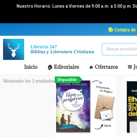
Ir
Nuestro Horario: Lunes a Viernes de 9:00 a.m. a 5:00 p.m. D
al
contenido
📚 Compra de 
Búsqueda
Librería 247
de
Biblias y Literatura Cristiana
productos
Inicio
🏠 Editoriales
🔥 Ofertazos
🌸 J
Disponible
Mostrando los 3 resultados