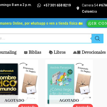
omingo 8 am a 2 p.m.
+57 301 658 8219
Carrera 54
#67A 
Colom
bia
manera Online, por whatsapp o ven a tienda física 🏡
IR CO
ournaling
📖 Biblias
📚 Libros
🙏🏼 Devocionales
AGOTADO
AGOTADO