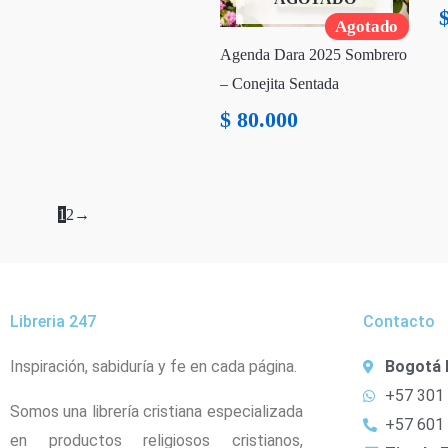
Agotado
Agenda Dara 2025 Sombrero
– Conejita Sentada
$
80.000
1
2
→
Libreria 247
Contacto
Inspiración, sabiduría y fe en cada página.
Bogotá 
+57 301
Somos una librería cristiana especializada
+57 601
en productos religiosos cristianos,