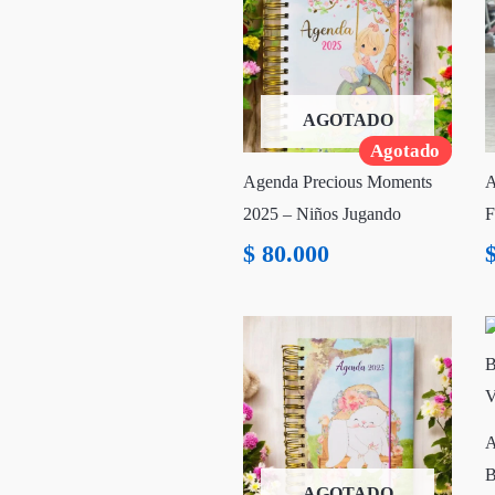
AGOTADO
Agotado
Agenda Precious Moments
A
2025 – Niños Jugando
F
$
80.000
A
B
AGOTADO