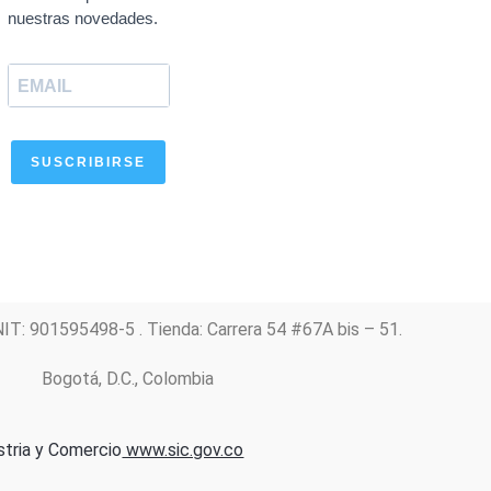
o
a
g
b
d
nuestras novedades.
o
p
r
e
i
k
p
a
n
m
SUSCRIBIRSE
NIT: 901595498-5 . Tienda: Carrera 54 #67A bis – 51.
Bogotá, D.C., Colombia
stria y Comercio
www.sic.gov.co