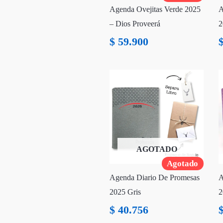
Agenda Ovejitas Verde 2025
A
– Dios Proveerá
2
$
59.900
AGOTADO
Agotado
Agenda Diario De Promesas
A
2025 Gris
2
$
40.756