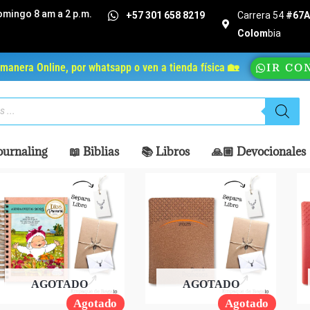
omingo 8 am a 2 p.m.
+57 301 658 8219
Carrera 54
#67A 
Colom
bia
manera Online, por whatsapp o ven a tienda física 🏡
IR CO
ournaling
📖 Biblias
📚 Libros
🙏🏼 Devocionales
AGOTADO
AGOTADO
Agotado
Agotado