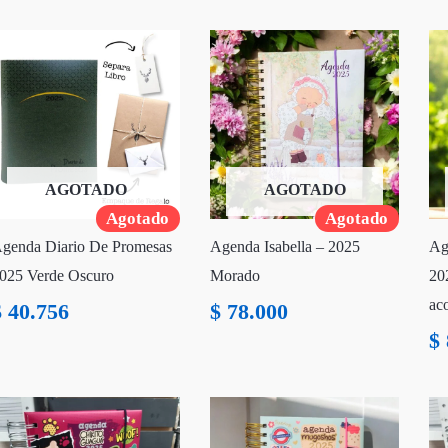
AGOTADO
AGOTADO
Agotado
Agotado
genda Diario De Promesas
Agenda Isabella – 2025
Ag
025 Verde Oscuro
Morado
202
ac
$
40.756
$
78.000
$