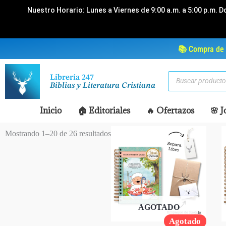
Ir
Nuestro Horario: Lunes a Viernes de 9:00 a.m. a 5:00 p.m. D
al
contenido
📚 Compra de 
Búsqueda
Librería 247
de
Biblias y Literatura Cristiana
productos
Inicio
🏠 Editoriales
🔥 Ofertazos
🌸 J
Mostrando 1–20 de 26 resultados
AGOTADO
Agotado