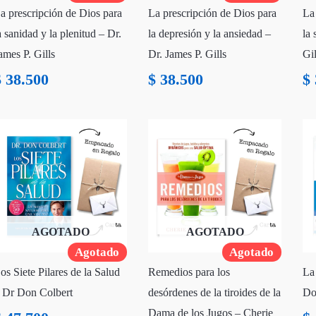
a prescripción de Dios para
La prescripción de Dios para
La
a sanidad y la plenitud – Dr.
la depresión y la ansiedad –
la 
ames P. Gills
Dr. James P. Gills
Gil
$
38.500
$
38.500
$
AGOTADO
AGOTADO
Agotado
Agotado
os Siete Pilares de la Salud
Remedios para los
La
 Dr Don Colbert
desórdenes de la tiroides de la
Do
Dama de los Jugos – Cherie