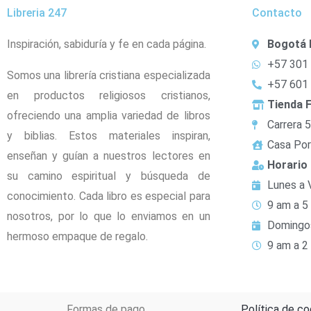
Libreria 247
Contacto
Inspiración, sabiduría y fe en cada página.
Bogotá 
+57 301
Somos una librería cristiana especializada
+57 601
en productos religiosos cristianos,
Tienda F
ofreciendo una amplia variedad de libros
Carrera 
y biblias. Estos materiales inspiran,
Casa Por
enseñan y guían a nuestros lectores en
Horario
su camino espiritual y búsqueda de
Lunes a 
conocimiento. Cada libro es especial para
9 am a 5
nosotros, por lo que lo enviamos en un
Domingo
hermoso empaque de regalo.
9 am a 2
Formas de pago
Política de co