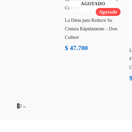
AGOTADO
Agotado
La Dieta para Reducir Su
Cintura Rápidamente – Don
Colbert
$
47.700
L
F
C
1
2
→