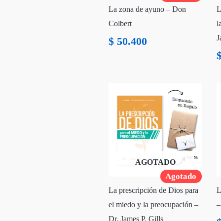
La zona de ayuno – Don
L
Colbert
l
J
$
50.400
AGOTADO
Agotado
La prescripción de Dios para
L
el miedo y la preocupación –
–
Dr. James P. Gills