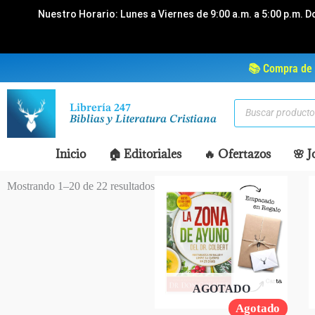
Ir
Nuestro Horario: Lunes a Viernes de 9:00 a.m. a 5:00 p.m. D
al
contenido
📚 Compra de 
Búsqueda
Librería 247
de
Biblias y Literatura Cristiana
productos
Inicio
🏠 Editoriales
🔥 Ofertazos
🌸 J
Mostrando 1–20 de 22 resultados
AGOTADO
Agotado