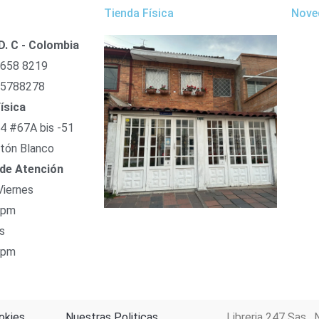
Tienda Física
Nove
D. C - Colombia
 658 8219
 5788278
ísica
54 #67A bis -51
tón Blanco
 de Atención
Viernes
 pm
s
 pm
okies
Nuestras Politicas
Libreria 247 Sas. 