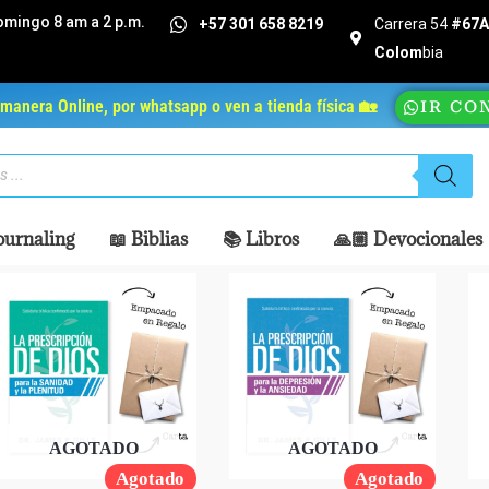
omingo 8 am a 2 p.m.
+57 301 658 8219
Carrera 54
#67A 
Colom
bia
manera Online, por whatsapp o ven a tienda física 🏡
IR CO
ournaling
📖 Biblias
📚 Libros
🙏🏼 Devocionales
AGOTADO
AGOTADO
Agotado
Agotado