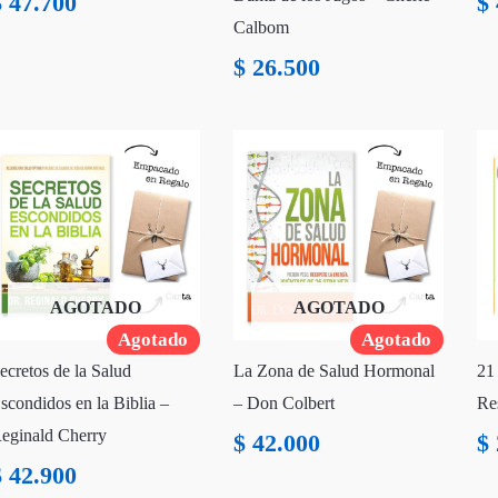
$
47.700
$
Calbom
$
26.500
AGOTADO
AGOTADO
Agotado
Agotado
ecretos de la Salud
La Zona de Salud Hormonal
21
scondidos en la Biblia –
– Don Colbert
Re
eginald Cherry
$
42.000
$
$
42.900