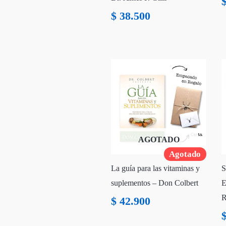
$
38.500
AGOTADO
Agotado
La guía para las vitaminas y
S
suplementos – Don Colbert
E
R
$
42.900