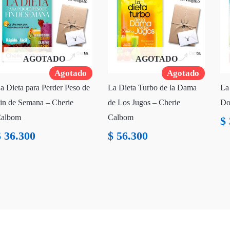
AGOTADO
AGOTADO
Agotado
Agotado
a Dieta para Perder Peso de
La Dieta Turbo de la Dama
La
in de Semana – Cherie
de Los Jugos – Cherie
Do
albom
Calbom
$
$
36.300
$
56.300